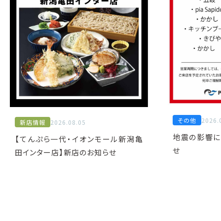
その他
2026.
新店情報
2026.08.05
地震の影響に
【てんぷら一代・イオンモール新潟亀
せ
田インター店】新店のお知らせ