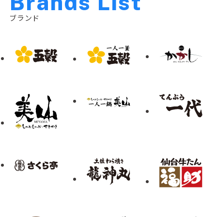
B
r
a
n
d
s
L
i
s
t
ブランド