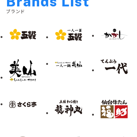
B
r
a
n
d
s
L
i
s
t
ブランド