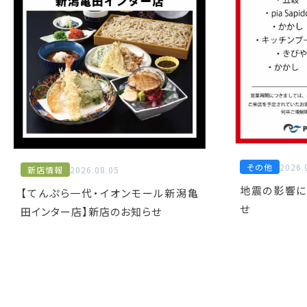
その他
2026.
新店情報
2026.08.05
地震の影響に
【てんぷら一代・イオンモール新潟亀
せ
田インター店】新店のお知らせ