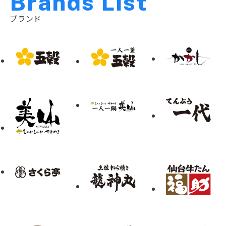
B
r
a
n
d
s
L
i
s
t
ブランド