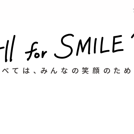
すべては、みんなの笑顔のため