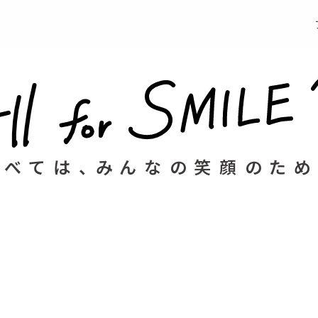
すべては、みんなの笑顔のため