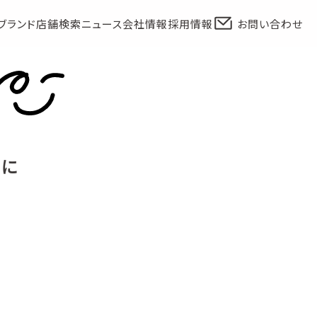
ブランド
店舗検索
ニュース
会社情報
採用情報
お問い合わせ
に