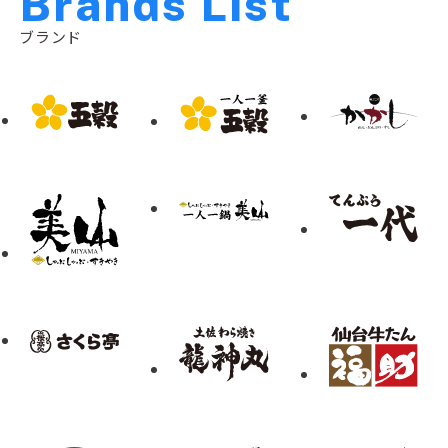
B
r
a
n
d
s
L
i
s
t
ブランド