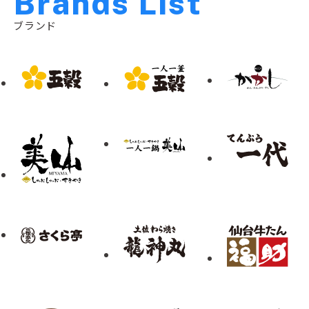
B
r
a
n
d
s
L
i
s
t
ブランド