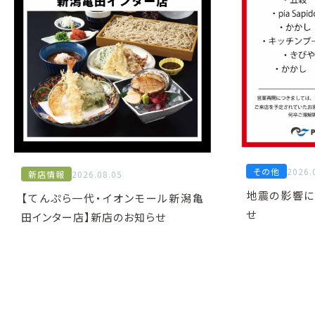
その他
2026.
新店情報
2026.08.05
地震の影響に
【てんぷら一代・イオンモール新潟亀
せ
田インター店】新店のお知らせ