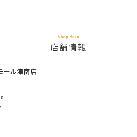
Shop data
店舗情報
ンモール津南店
30
る