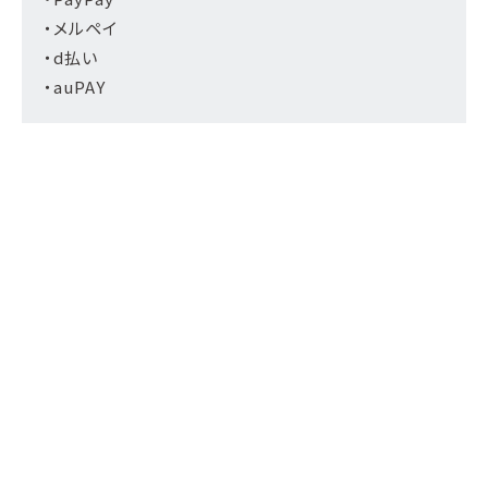
・メルペイ
・d払い
・auPAY