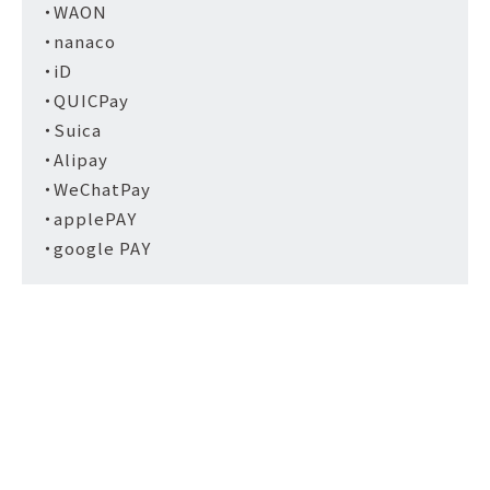
・WAON
・nanaco
・iD
・QUICPay
・Suica
・Alipay
・WeChatPay
・applePAY
・google PAY