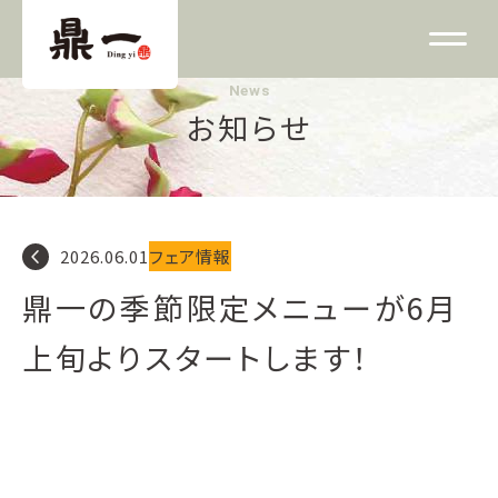
News
お知らせ
navigate_before
2026.06.01
フェア情報
鼎一の季節限定メニューが6月
上旬よりスタートします！