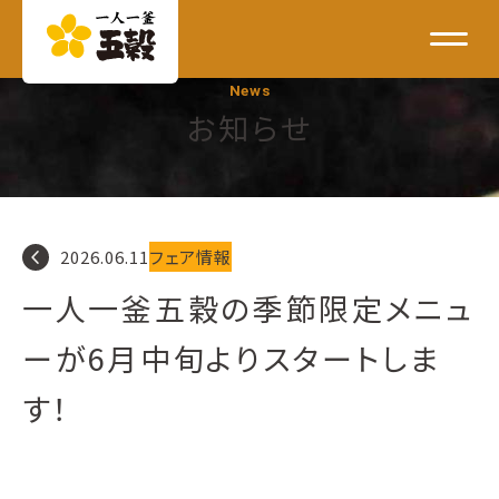
News
お知らせ
navigate_before
2026.06.11
フェア情報
一人一釜五穀の季節限定メニュ
ーが6月中旬よりスタートしま
す！