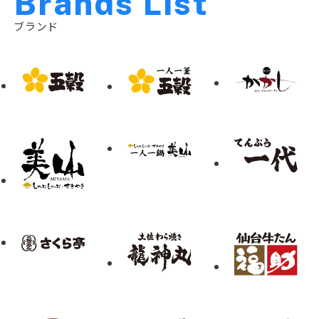
B
r
a
n
d
s
L
i
s
t
ブランド