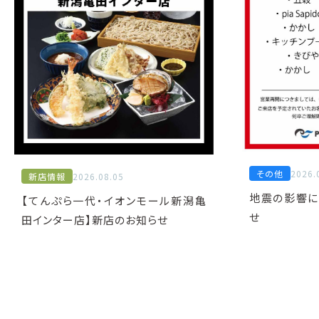
その他
2026.
新店情報
2026.08.05
地震の影響に
【てんぷら一代・イオンモール新潟亀
せ
田インター店】新店のお知らせ