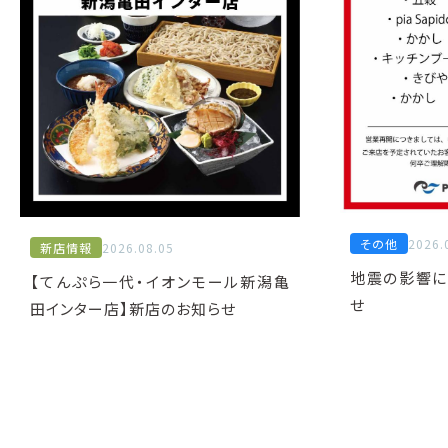
その他
2026.
新店情報
2026.08.05
地震の影響に
【てんぷら一代・イオンモール新潟亀
せ
田インター店】新店のお知らせ