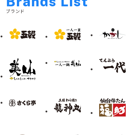
B
r
a
n
d
s
L
i
s
t
ブランド