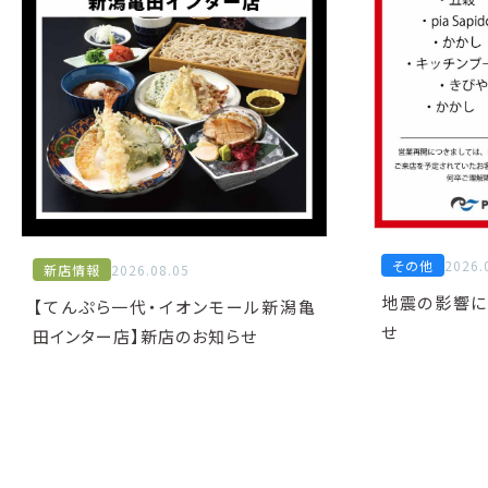
その他
2026.
新店情報
2026.08.05
地震の影響に
【てんぷら一代・イオンモール新潟亀
せ
田インター店】新店のお知らせ