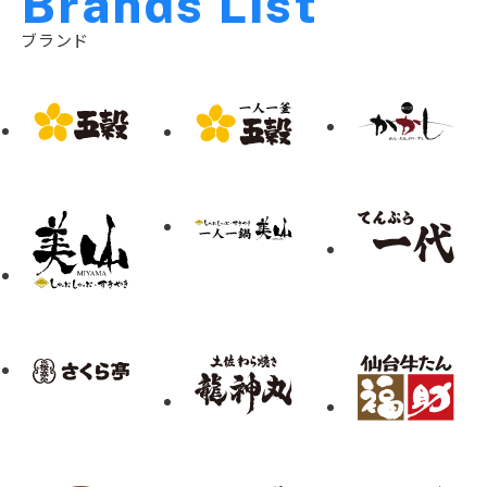
B
r
a
n
d
s
L
i
s
t
ブランド