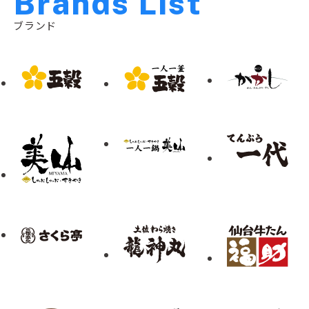
B
r
a
n
d
s
L
i
s
t
ブランド