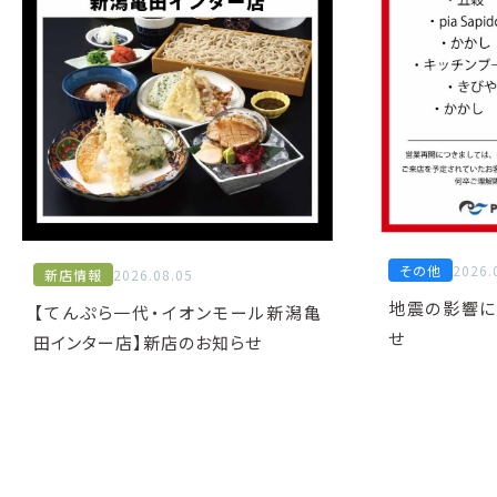
その他
2026.
新店情報
2026.08.05
地震の影響に
【てんぷら一代・イオンモール新潟亀
せ
田インター店】新店のお知らせ