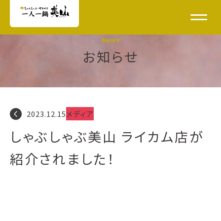
News
お知らせ
navigate_before
2023.12.15
メディア
しゃぶしゃぶ美山 ライカム店が
紹介されました！