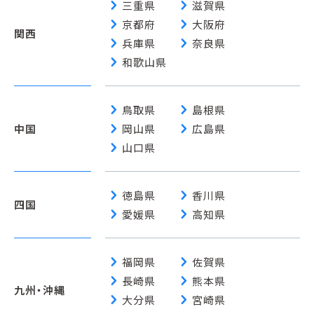
chevron_right
chevron_right
三重県
滋賀県
chevron_right
chevron_right
京都府
大阪府
関西
chevron_right
chevron_right
兵庫県
奈良県
chevron_right
和歌山県
chevron_right
chevron_right
鳥取県
島根県
chevron_right
chevron_right
中国
岡山県
広島県
chevron_right
山口県
chevron_right
chevron_right
徳島県
香川県
四国
chevron_right
chevron_right
愛媛県
高知県
chevron_right
chevron_right
福岡県
佐賀県
chevron_right
chevron_right
長崎県
熊本県
九州・沖縄
chevron_right
chevron_right
大分県
宮崎県