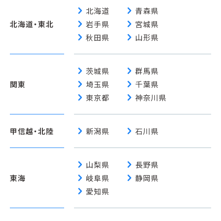
chevron_right
chevron_right
北海道
青森県
chevron_right
chevron_right
北海道・東北
岩手県
宮城県
chevron_right
chevron_right
秋田県
山形県
chevron_right
chevron_right
茨城県
群馬県
chevron_right
chevron_right
関東
埼玉県
千葉県
chevron_right
chevron_right
東京都
神奈川県
chevron_right
chevron_right
甲信越・北陸
新潟県
石川県
chevron_right
chevron_right
山梨県
長野県
chevron_right
chevron_right
東海
岐阜県
静岡県
chevron_right
愛知県