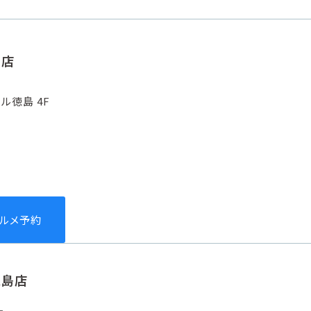
島店
ル徳島 4F
グルメ予約
徳島店