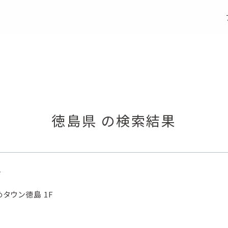
S
e
a
r
c
h
店舗検索
徳島県 の検索結果
店
タウン徳島 1F