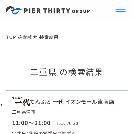
S
e
a
r
c
h
TOP
店舗検索
検索結果
店舗検索
三重県 の検索結果
てんぷら 一代 イオンモール津南店
三重県津市
11:00～21:00
L.O. 20:30
定休日：施設の営業日に準ずる