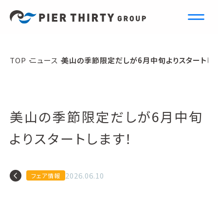
N
e
w
s
TOP
ニュース
美山の季節限定だしが6月中旬よりスタートし
ニュース
美山の季節限定だしが6月中旬
よりスタートします！
navigate_before
2026.06.10
フェア情報