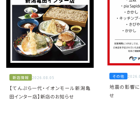
その他
2026.
新店情報
2026.08.05
地震の影響に
【てんぷら一代・イオンモール新潟亀
せ
田インター店】新店のお知らせ