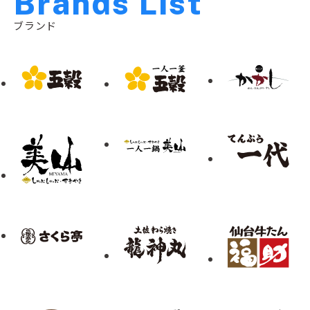
B
r
a
n
d
s
L
i
s
t
ブランド