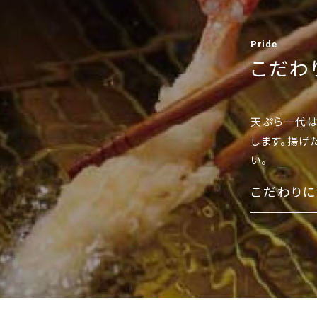
Pride
こだわ
天ぷら一代
します。揚げ
い。
こだわりに