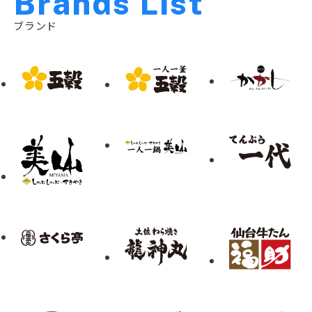
B
r
a
n
d
s
L
i
s
t
ブランド