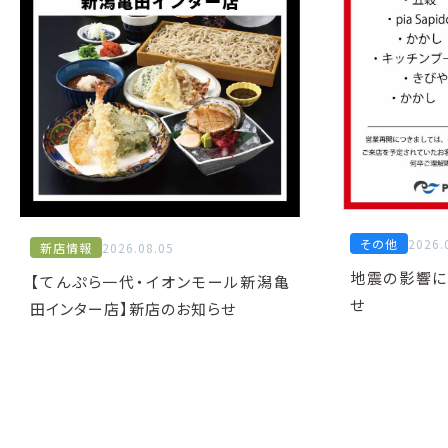
その他
2026.
新店情報
2026.08.05
地震の影響に
【てんぷら一代・イオンモール新潟亀
せ
田インター店】新店のお知らせ