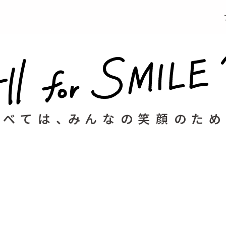
すべては、みんなの笑顔のため