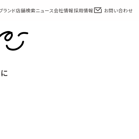
ブランド
店舗検索
ニュース
会社情報
採用情報
お問い合わせ
に