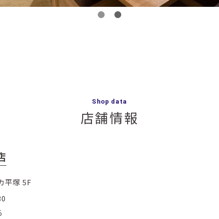
Shop data
店舗情報
店
カ平塚 5F
30
る