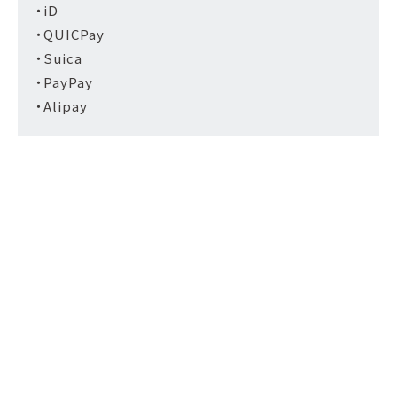
・iD
・QUICPay
・Suica
・PayPay
・Alipay