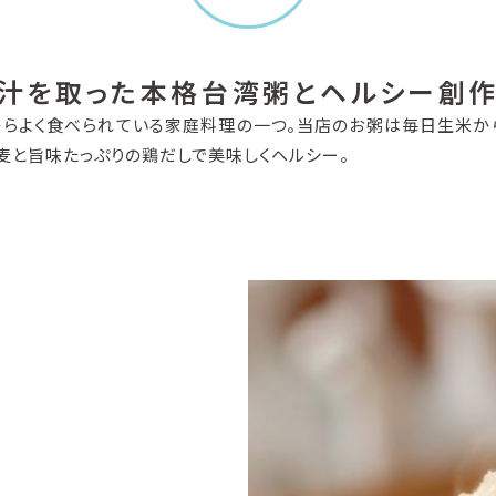
汁を取った本格台湾粥とヘルシー創
からよく食べられている家庭料理の一つ。当店のお粥は毎日生米か
麦と旨味たっぷりの鶏だしで美味しくヘルシー。