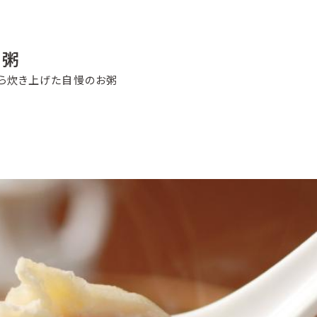
作粥
ら炊き上げた自慢のお粥