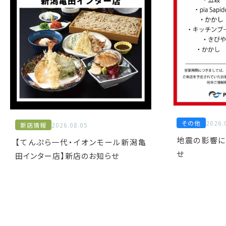
その他
2026.
新店情報
2026.08.05
地震の影響に
【てんぷら一代・イオンモール新潟亀
せ
田インター店】新店のお知らせ