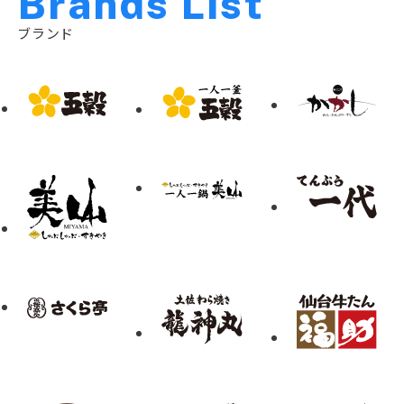
B
r
a
n
d
s
L
i
s
t
ブランド