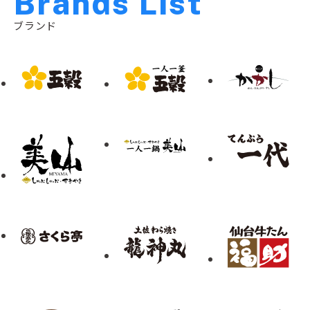
B
r
a
n
d
s
L
i
s
t
ブランド