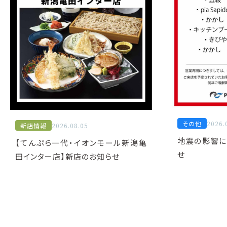
その他
2026.
新店情報
2026.08.05
地震の影響に
【てんぷら一代・イオンモール新潟亀
せ
田インター店】新店のお知らせ