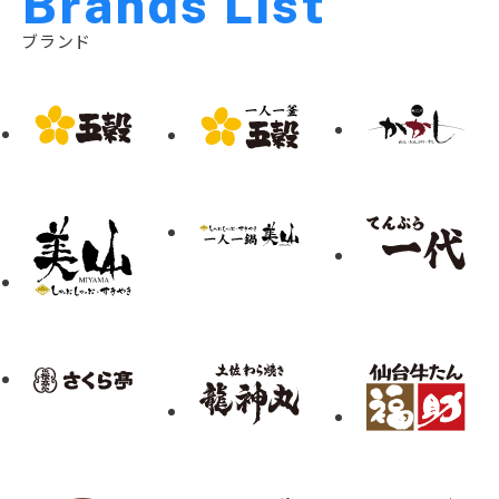
B
r
a
n
d
s
L
i
s
t
ブランド