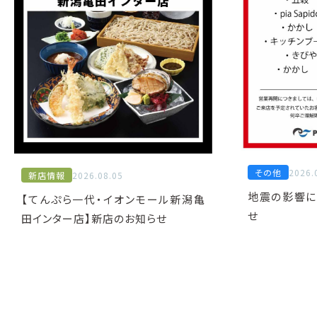
その他
2026.
新店情報
2026.08.05
地震の影響に
【てんぷら一代・イオンモール新潟亀
せ
田インター店】新店のお知らせ