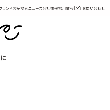
ブランド
店舗検索
ニュース
会社情報
採用情報
お問い合わせ
に