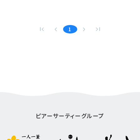
first_page
navigate_before
navigate_next
last_page
1
ピアーサーティーグループ