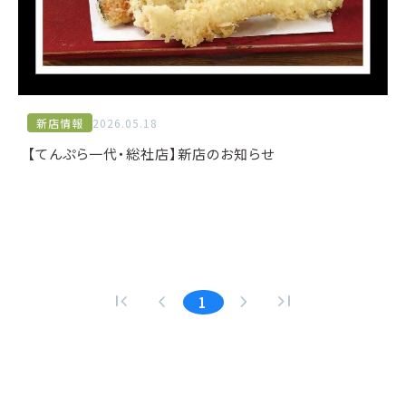
新店情報
2026.05.18
【てんぷら一代・総社店】新店のお知らせ
first_page
navigate_before
navigate_next
last_page
1