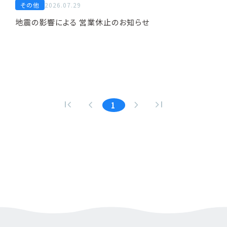
その他
2026.07.29
地震の影響による 営業休止のお知らせ
first_page
navigate_before
navigate_next
last_page
1